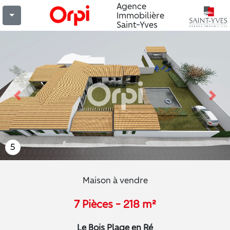
Agence
Immobilière
Saint-Yves
Previous
Nex
5
Maison à vendre
7 Pièces - 218 m²
Le Bois Plage en Ré